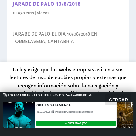
JARABE DE PALO 10/8/2018
10 Ago 2018
|
videos
JARABE DE PALO EL DIA 10/08/2018 EN
TORRELAVEGA, CANTABRIA
La ley exige que las webs europeas avisen a sus
LEER MÁS
lectores del uso de cookies propias y externas que
recogen información sobre la navegación y
recopilación de datos analíticos. Puedes visitar la
🚀 PRÓXIMOS CONCIERTOS EN SALAMANCA
CERRAR
página de INFORMACION para tener más datos sobre
OBK EN SALAMANCA
Diseñado por
| Desarrollado por
esto o darle directamente al botón ACEPTAR para
Elegant Themes
📅 19/12/2026 | 🏢 Palacio de Congresos de Salamanca
WordPress
seguir leyendo la web con normalidad.
Accept
🎫 ENTRADAS (35€)
Read More