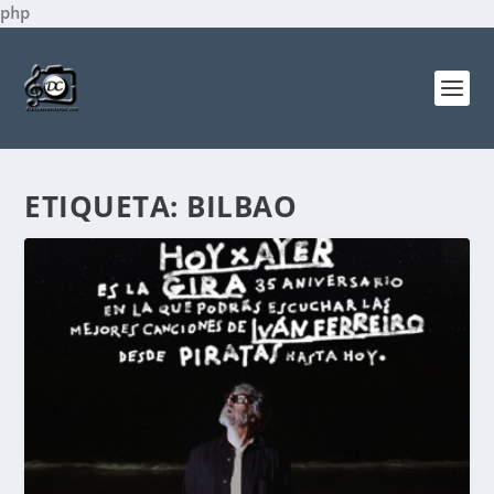
php
ETIQUETA:
BILBAO