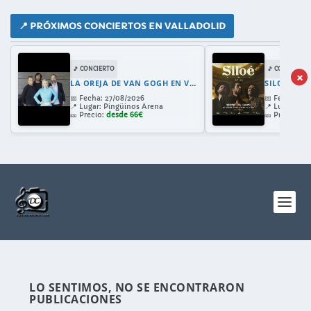
📍 PRÓXIMOS CONCIERTOS EN VALLADOLID
🎵 CONCIERTO
🎵 CONCIERTO
×
LA OREJA DE VAN GOGH EN VALLADOLID 2026: GIRA 30 ANIVERSARIO CON AMAIA MONTERO
SILOE EN 
📅
Fecha:
27/08/2026
📅
Fecha:
28/
📍
Lugar:
Pingüinos Arena
📍
Lugar:
Cast
🎫
Precio:
desde 66€
🎫
Precio:
de
LO SENTIMOS, NO SE ENCONTRARON
PUBLICACIONES