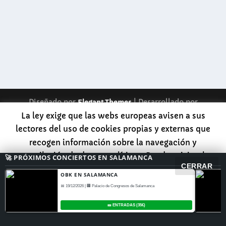
hombre en París, Sildavia o Maracaibo.
LEER MÁS
RAFA SÁNCHEZ EMOCIONA EN EL TEATRO
LICEO CON SU GI...
Diseñado por
| Desarrollado por
Elegant Themes
WordPress
La ley exige que las webs europeas avisen a sus
lectores del uso de cookies propias y externas que
recogen información sobre la navegación y
recopilación de datos analíticos. Puedes visitar la
🚀 PRÓXIMOS CONCIERTOS EN SALAMANCA
CERRAR
página de INFORMACION para tener más datos sobre
OBK EN SALAMANCA
esto o darle directamente al botón ACEPTAR para
📅 19/12/2026 | 🏢 Palacio de Congresos de Salamanca
seguir leyendo la web con normalidad.
Accept
🎫 ENTRADAS (35€)
Read More