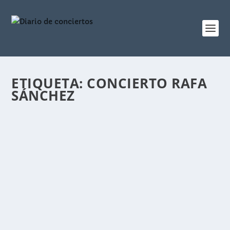
ETIQUETA:
CONCIERTO RAFA
SÁNCHEZ
RAFA SÁNCHEZ EMOCIONA EN EL TEATRO
LICEO CON SU GIRA BIOGRAFÍA
por
diariodeconciertos
|
Oct 31, 2025
|
noticias
|
1
Rafa Sánchez, la voz de La Unión, triunfa en el
Teatro Liceo de Salamanca con su gira Biografía.
Un concierto lleno con grandes éxitos como Lobo