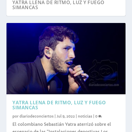
YATRA LLENA DE RITMO, LUZ Y FUEGO
SIMANCAS
YATRA LLENA DE RITMO, LUZ Y FUEGO
SIMANCAS
por
diariodeconciertos
|
Jul 9, 2022
|
noticias
|
0
El colombiano Sebastián Yatra aterrizó sobre el
escenario de las “Instalaciones deportivas Los