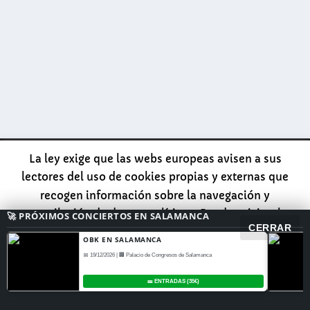
concierto especial en el Movistar Arena para
celebrar 30 años de éxitos.
LEER MÁS
MÓNICA NARANJO PRESENTA “ GREATEST
HITS TOUR “ EN ...
Diseñado por
| Desarrollado por
Elegant Themes
La ley exige que las webs europeas avisen a sus
WordPress
lectores del uso de cookies propias y externas que
recogen información sobre la navegación y
recopilación de datos analíticos. Puedes visitar la
🚀 PRÓXIMOS CONCIERTOS EN SALAMANCA
CERRAR
página de INFORMACION para tener más datos sobre
OBK EN SALAMANCA
esto o darle directamente al botón ACEPTAR para
📅 19/12/2026 | 🏢 Palacio de Congresos de Salamanca
seguir leyendo la web con normalidad.
Accept
🎫 ENTRADAS (35€)
Read More