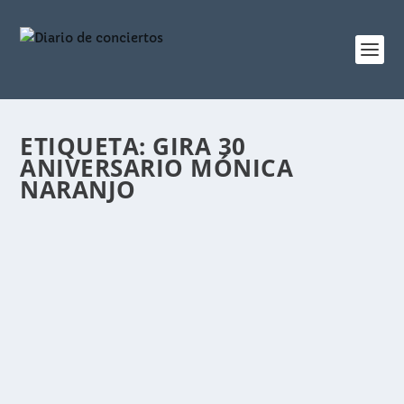
ETIQUETA:
GIRA 30
ANIVERSARIO MÓNICA
NARANJO
MÓNICA NARANJO PRESENTA “ GREATEST
HITS TOUR “ EN MADRID
por
diariodeconciertos
|
Nov 28, 2025
|
noticias
|
0
Mónica Naranjo actuará en Madrid el 15 de
diciembre con su “Greatest Hits Tour”. Un