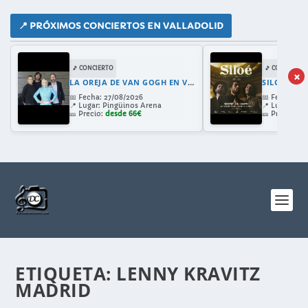
📍 PRÓXIMOS CONCIERTOS EN VALLADOLID
🎵 CONCIERTO
🎵 CONCIERTO
×
LA OREJA DE VAN GOGH EN VALLADOLID 2026: GIRA 30 ANIVERSARIO CON AMAIA MONTERO
SILOE EN 
📅
Fecha:
27/08/2026
📅
Fecha:
28/
📍
Lugar:
Pingüinos Arena
📍
Lugar:
Cast
🎫
Precio:
desde 66€
🎫
Precio:
de
ETIQUETA:
LENNY KRAVITZ
MADRID