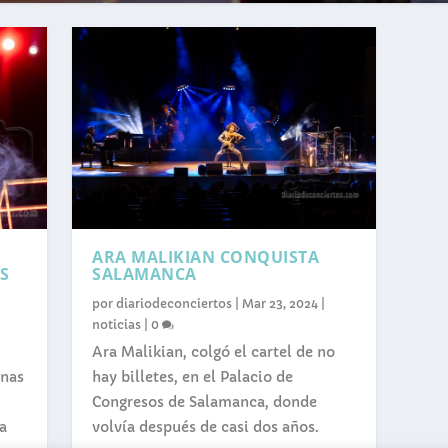
ARA MALIKIAN CONQUISTA
S
SALAMANCA
por
diariodeconciertos
|
Mar 23, 2024
|
noticias
|
0
Ara Malikian, colgó el cartel de no
enas
hay billetes, en el Palacio de
Congresos de Salamanca, donde
a
volvía después de casi dos años.