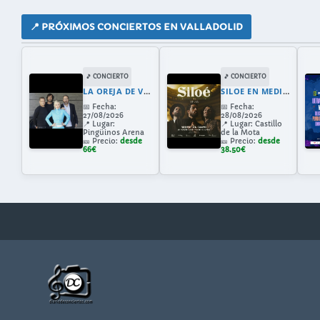
📍 PRÓXIMOS CONCIERTOS EN VALLADOLID
🎵 CONCIERTO
🎵 CONCIERTO
LA OREJA DE VAN GOGH EN VALLADOLID 2026: GIRA 30 ANIVERSARIO CON AMAIA MONTERO
SILOE EN MEDINA DEL CAMPO
📅
Fecha:
📅
Fecha:
27/08/2026
28/08/2026
📍
Lugar:
📍
Lugar:
Castillo
Pingüinos Arena
de la Mota
🎫
Precio:
desde
🎫
Precio:
desde
66€
38.50€