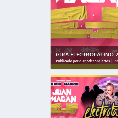
GIRA ELECTROLATINO 2
Publicado por
diariodeconciertos
|
Ene