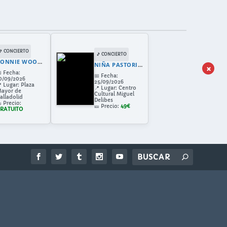
🎵 CONCIERTO
🎵 CONCIERTO
RONNIE WOOD VALLADOLID
NIÑA PASTORI EN VALLADOLID 2026: CONCIERTO EN EL CENTRO CULTURAL MIGUEL DELIBES
×

Fecha:
📅
Fecha:
0/09/2026
25/09/2026

Lugar:
Plaza
📍
Lugar:
Centro
ayor de
Cultural Miguel
alladolid
Delibes

Precio:
🎫
Precio:
49€
RATUITO