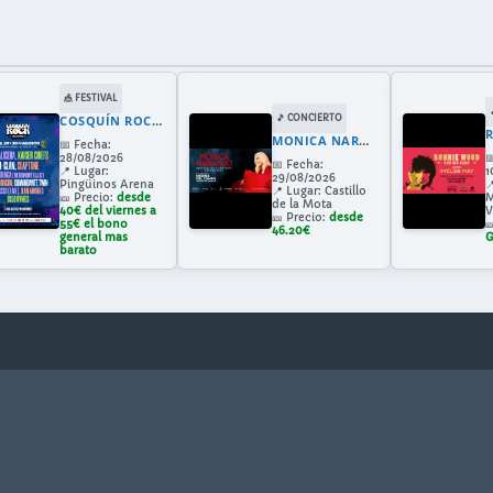
🎪 FESTIVAL
COSQUÍN ROCK VALLADOLID 2026
🎵 CONCIERTO
MONICA NARANJO EN MEDINA DEL CAMPO
📅
Fecha:
28/08/2026

📅
Fecha:
📍
Lugar:
1
29/08/2026
Pingüinos Arena

📍
Lugar:
Castillo
🎫
Precio:
desde
M
de la Mota
40€ del viernes a
V
🎫
Precio:
desde
55€ el bono

46.20€
general mas
G
barato