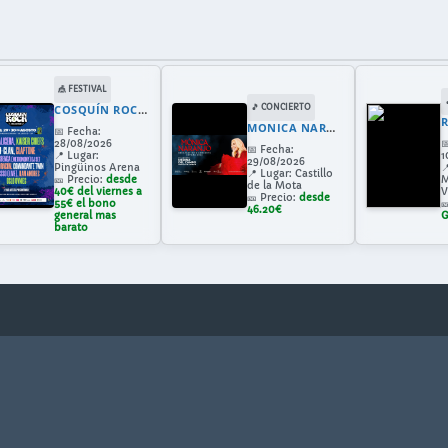
🎪 FESTIVAL
COSQUÍN ROCK VALLADOLID 2026
🎵 CONCIERTO
MONICA NARANJO EN MEDINA DEL CAMPO
📅
Fecha:
28/08/2026

📅
Fecha:
📍
Lugar:
1
29/08/2026
Pingüinos Arena

📍
Lugar:
Castillo
🎫
Precio:
desde
M
de la Mota
40€ del viernes a
V
🎫
Precio:
desde
55€ el bono

46.20€
general mas
G
barato