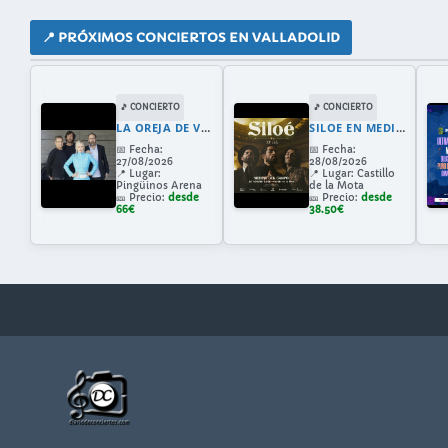
📍 PRÓXIMOS CONCIERTOS EN VALLADOLID
🎵 CONCIERTO
🎵 CONCIERTO
LA OREJA DE VAN GOGH EN VALLADOLID 2026: GIRA 30 ANIVERSARIO CON AMAIA MONTERO
SILOE EN MEDINA DEL CAMPO
📅
Fecha:
📅
Fecha:
27/08/2026
28/08/2026
📍
Lugar:
📍
Lugar:
Castillo
Pingüinos Arena
de la Mota
🎫
Precio:
desde
🎫
Precio:
desde
66€
38.50€