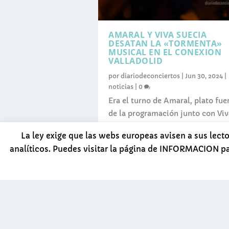
AMARAL Y VIVA SUECIA
DESATAN LA «TORMENTA»
MUSICAL EN EL CONEXION
VALLADOLID
por
diariodeconciertos
|
Jun 30, 2024
|
noticias
|
0
Era el turno de Amaral, plato fue
de la programación junto con Viv
Suecia y Rayden, de levantar el
La ley exige que las webs europeas avisen a sus lect
ánimo del público.
analíticos. Puedes visitar la página de INFORMACION p
LEER MÁS
Diseñado por
| Desarrollado por