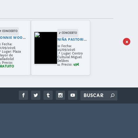
🎵 CONCIERTO
🎵 CONCIERTO
RONNIE WOOD VALLADOLID
NIÑA PASTORI EN VALLADOLID 2026: CONCIERTO EN EL CENTRO CULTURAL MIGUEL DELIBES
×

Fecha:
📅
Fecha:
0/09/2026
25/09/2026

Lugar:
Plaza
📍
Lugar:
Centro
ayor de
Cultural Miguel
alladolid
Delibes

Precio:
🎫
Precio:
49€
RATUITO