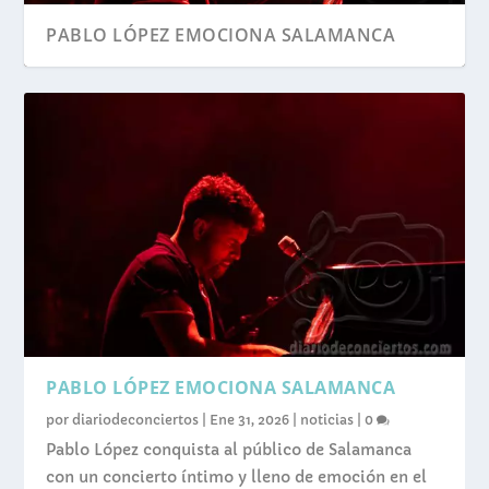
PABLO LÓPEZ EMOCIONA SALAMANCA
PABLO LÓPEZ EMOCIONA SALAMANCA
por
diariodeconciertos
|
Ene 31, 2026
|
noticias
|
0
Pablo López conquista al público de Salamanca
con un concierto íntimo y lleno de emoción en el