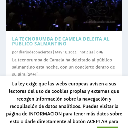
LA TECNORUMBA DE CAMELA DELEITA AL
PUBLICO SALMANTINO
por
diariodeconciertos
|
May 15, 2022
|
noticias
|
0
La tecnorumba de Camela ha deleitado al público
salmantino esta noche, con un concierto dentro de
su gira ‘25+1’
La ley exige que las webs europeas avisen a sus
LEER MÁS
lectores del uso de cookies propias y externas que
recogen información sobre la navegación y
recopilación de datos analíticos. Puedes visitar la
página de INFORMACION para tener más datos sobre
esto o darle directamente al botón ACEPTAR para
Diseñado por
| Desarrollado por
Elegant Themes