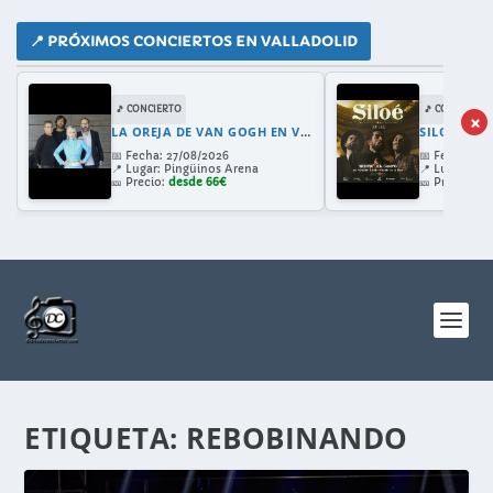
📍 PRÓXIMOS CONCIERTOS EN VALLADOLID
🎵 CONCIERTO
🎵 CONCIERTO
×
LA OREJA DE VAN GOGH EN VALLADOLID 2026: GIRA 30 ANIVERSARIO CON AMAIA MONTERO
SILOE EN 
📅
Fecha:
27/08/2026
📅
Fecha:
28/
📍
Lugar:
Pingüinos Arena
📍
Lugar:
Cast
🎫
Precio:
desde 66€
🎫
Precio:
de
ETIQUETA:
REBOBINANDO