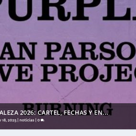
EZA 2026: CARTEL, FECHAS Y EN...
 18, 2025
|
noticias
|
0