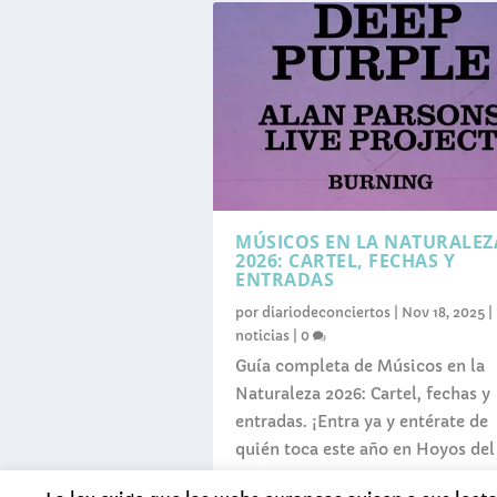
MÚSICOS EN LA NATURALEZ
2026: CARTEL, FECHAS Y
ENTRADAS
por
diariodeconciertos
|
Nov 18, 2025
|
noticias
|
0
Guía completa de Músicos en la
Naturaleza 2026: Cartel, fechas y
entradas. ¡Entra ya y entérate de
quién toca este año en Hoyos del
Espino!