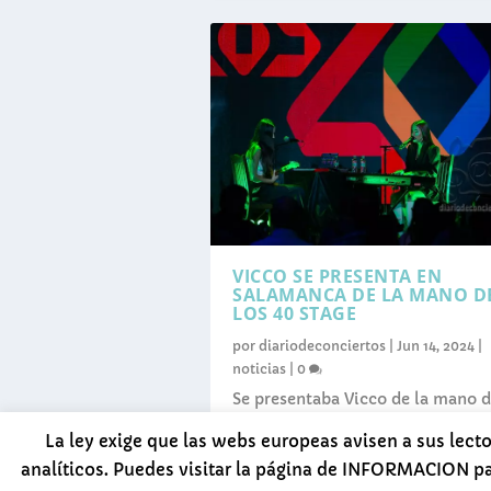
VICCO SE PRESENTA EN
SALAMANCA DE LA MANO D
LOS 40 STAGE
por
diariodeconciertos
|
Jun 14, 2024
|
noticias
|
0
Se presentaba Vicco de la mano 
lso 4o Storage, con un acustico e
La ley exige que las webs europeas avisen a sus lect
sala Camelot de Salamanca.
analíticos. Puedes visitar la página de INFORMACION p