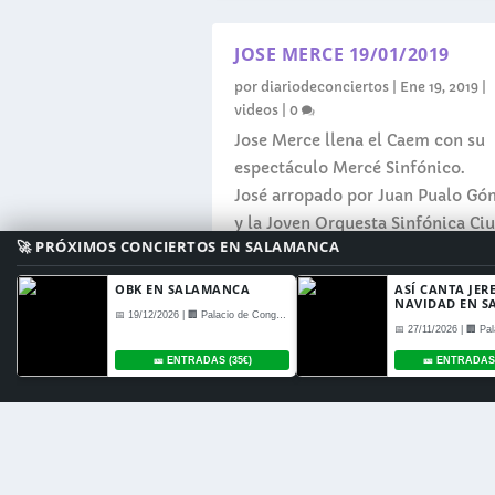
JOSE MERCE 19/01/2019
por
diariodeconciertos
|
Ene 19, 2019
|
videos
|
0
Jose Merce llena el Caem con su
espectáculo Mercé Sinfónico.
José arropado por Juan Pualo Gó
y la Joven Orquesta Sinfónica Ci
🚀 PRÓXIMOS CONCIERTOS EN SALAMANCA
de Salamanca ha ofrecido un
concierto repasando sus exitos y
OBK EN SALAMANCA
ASÍ CANTA JER
NAVIDAD EN 
La ley exige que las webs europeas avisen a sus lect
una gran puesta en escena.
📅 19/12/2026 | 🏢 Palacio de Congresos de Salamanca
analíticos. Puedes visitar la página de INFORMACION p
LEER MÁS
🎫 ENTRADAS (35€)
🎫 ENTRADAS 