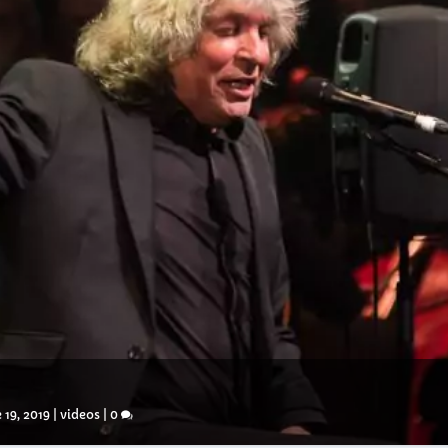
 19, 2019
|
videos
|
0