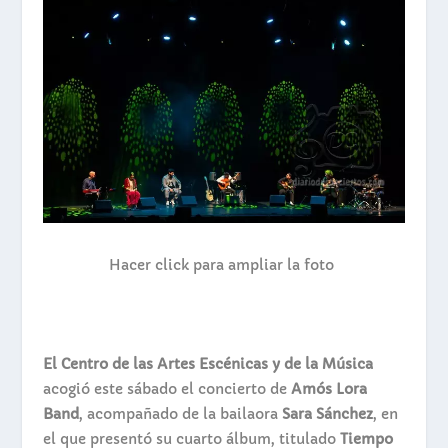
Hacer click para ampliar la foto
El Centro de las Artes Escénicas y de la Música
acogió este sábado el concierto de
Amós Lora
Band
, acompañado de la bailaora
Sara Sánchez
, en
el que presentó su cuarto álbum, titulado
Tiempo