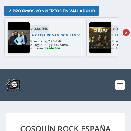
📍 PRÓXIMOS CONCIERTOS EN VALLADOLID
🎵 CONCIERTO
🎵 CONCIERTO
×
LA OREJA DE VAN GOGH EN VALLADOLID 2026: GIRA 30 ANIVERSARIO CON AMAIA MONTERO
SILOE EN 
📅
Fecha:
27/08/2026
📅
Fecha:
28/
📍
Lugar:
Pingüinos Arena
📍
Lugar:
Cast
🎫
Precio:
desde 66€
🎫
Precio:
de
COSQUÍN ROCK ESPAÑA