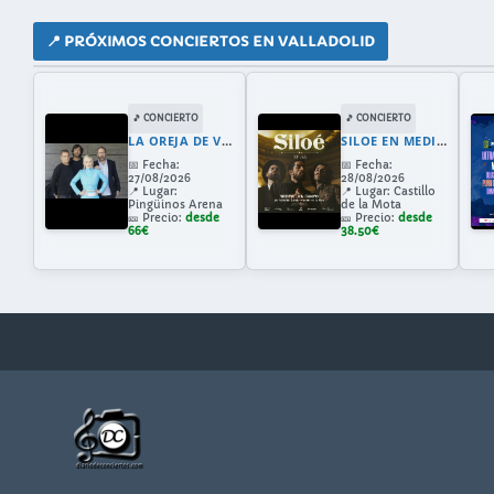
📍 PRÓXIMOS CONCIERTOS EN VALLADOLID
🎵 CONCIERTO
🎵 CONCIERTO
LA OREJA DE VAN GOGH EN VALLADOLID 2026: GIRA 30 ANIVERSARIO CON AMAIA MONTERO
SILOE EN MEDINA DEL CAMPO
📅
Fecha:
📅
Fecha:
27/08/2026
28/08/2026
📍
Lugar:
📍
Lugar:
Castillo
Pingüinos Arena
de la Mota
🎫
Precio:
desde
🎫
Precio:
desde
66€
38.50€