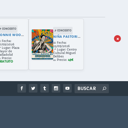
🎵 CONCIERTO
🎵 CONCIERTO
RONNIE WOOD VALLADOLID
NIÑA PASTORI EN VALLADOLID 2026: CONCIERTO EN EL CENTRO CULTURAL MIGUEL DELIBES
×

Fecha:
📅
Fecha:
0/09/2026
25/09/2026

Lugar:
Plaza
📍
Lugar:
Centro
ayor de
Cultural Miguel
alladolid
Delibes

Precio:
🎫
Precio:
49€
RATUITO