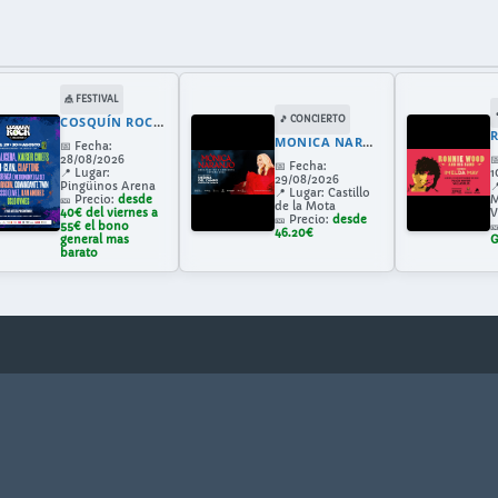
🎪 FESTIVAL
COSQUÍN ROCK VALLADOLID 2026
🎵 CONCIERTO
MONICA NARANJO EN MEDINA DEL CAMPO
📅
Fecha:
28/08/2026

📅
Fecha:
📍
Lugar:
1
29/08/2026
Pingüinos Arena

📍
Lugar:
Castillo
🎫
Precio:
desde
M
de la Mota
40€ del viernes a
V
🎫
Precio:
desde
55€ el bono

46.20€
general mas
G
barato