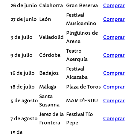
26 de junio
Calahorra
Gran Reserva
Comprar
Festival
27 de junio
León
Comprar
Musicamino
Pingüinos de
3 de julio
Valladolid
Comprar
Arena
Teatro
9 de julio
Córdoba
Comprar
Axerquía
Festival
16 de julio
Badajoz
Comprar
Alcazaba
18 de julio
Málaga
Plaza de Toros
Comprar
Santa
5 de agosto
MAR D’ESTIU
Comprar
Susanna
Jerez de la
Festival Tío
7 de agosto
Comprar
Frontera
Pepe
15 de