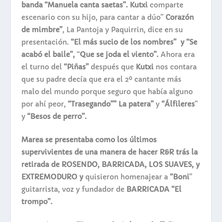
banda “Manuela canta saetas”. Kutxi
comparte
escenario con su hijo, para cantar a dúo”
Corazón
de mimbre”
, La Pantoja y Paquirrin, dice en su
presentación.
“El más sucio de los nombres” y “Se
acabó el baile”,
“
Que se joda el viento”.
Ahora era
el turno del
“Piñas”
después que
Kutxi
nos contara
que su padre decía que era el 2º cantante más
malo del mundo porque seguro que había alguno
por ahí peor,
“Trasegando”” La patera”
y
“Álfileres
”
y
“Besos de perro”.
Marea se presentaba como los últimos
supervivientes de una manera de hacer R&R trás la
retirada de ROSENDO, BARRICADA, LOS SUAVES, y
EXTREMODURO y
quisieron homenajear a
“Boni
”
guitarrista, voz y fundador de
BARRICADA “El
trompo”.