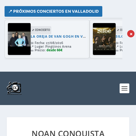
📍 PRÓXIMOS CONCIERTOS EN VALLADOLID
🎵 CONCIERTO
🎵 CONCIERTO
×
LA OREJA DE VAN GOGH EN VALLADOLID 2026: GIRA 30 ANIVERSARIO CON AMAIA MONTERO
SILOE EN 
📅
Fecha:
27/08/2026
📅
Fecha:
28/
📍
Lugar:
Pingüinos Arena
📍
Lugar:
Cast
🎫
Precio:
desde 66€
🎫
Precio:
de
NOAN CONQUISTA