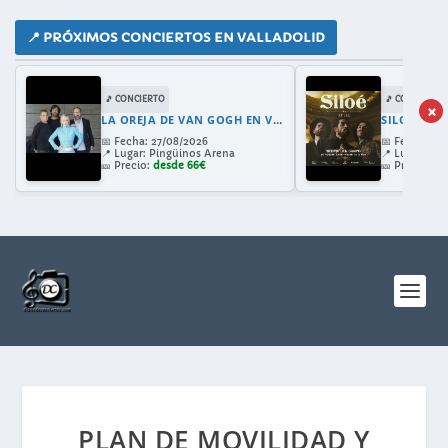
📍 PRÓXIMOS CONCIERTOS EN VALLADOLID
🎵 CONCIERTO
🎵 CONCIERTO
×
LA OREJA DE VAN GOGH EN VALLADOLID 2026: GIRA 30 ANIVERSARIO CON AMAIA MONTERO
SILOE EN 
📅
Fecha:
27/08/2026
📅
Fecha:
28/
📍
Lugar:
Pingüinos Arena
📍
Lugar:
Cast
🎫
Precio:
desde 66€
🎫
Precio:
de
PLAN DE MOVILIDAD Y