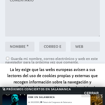
Guarda mi nombre, correo electrónico y web en este
navegador para la próxima vez que comente.
La ley exige que las webs europeas avisen a sus
lectores del uso de cookies propias y externas que
recogen información sobre la navegación y
recopilación de datos analíticos. Puedes visitar la
🚀 PRÓXIMOS CONCIERTOS EN SALAMANCA
CERRAR
página de INFORMACION para tener más datos sobre
OBK EN SALAMANCA
esto o darle directamente al botón ACEPTAR para
📅 19/12/2026 | 🏢 Palacio de Congresos de Salamanca
Diseñado por
| Desarrollado por
Elegant Themes