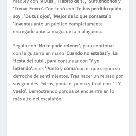
medley con
‘9 Días‘, ‘Hábito de ti‘, ‘Sintiéndonos‘y
‘Frenar Enero‘.
Continuó con
‘Te has perdido quién
soy‘
,
‘De tus ojos‘, ‘Mejor de lo que contaste‘o
‘Inventas‘
ante un público completamente
entregado ante la magia de la malagueña.
Seguía con
‘No te pude retener‘,
para continuar
con la guitarra en mano
‘Cuando no estabas‘
y
‘La
fiesta del tutú‘,
para continuar con
‘Y yo
latiendo‘
antes
‘Punto y coma‘
con el que seguía su
derroche de sentimientos. Tras hacer un repaso por
sus grandes éxitos, ponía el punto y final con
‘…Y
vuelo‘
. Demostrando porque se encuentra en lo
más alto del escalafón.